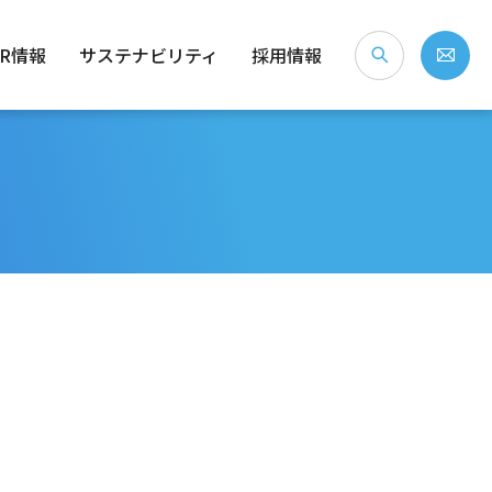
IR情報
サステナビリティ
採用情報
な会社？
念・経営ビジョン
）
社会（S）
個人投資家のみなさまへ
会社概要
ガバナンス（G）
沿革
事業拠点・所在地
IRライブラリ
株式情報
電子公告
免責事項