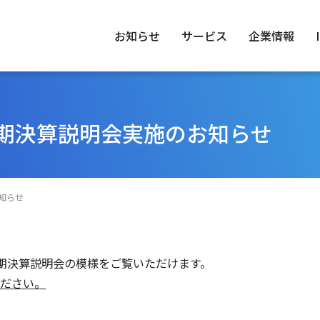
お知らせ
サービス
企業情報
四半期決算説明会実施のお知らせ
トップメッセージ
IRニュース
トップメッセージ
No.1ってどん
経営理
環境（E
業情報
情報
ステナビリティ
経営体制
経営方針
グループ一覧
業績財務情報
お知らせ
IRカレンダー
FAQ
四半期決算説明会の模様をご覧いただけます。
ださい。