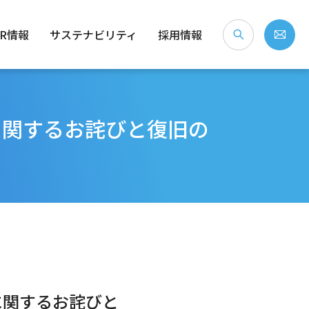
IR情報
サステナビリティ
採用情報
に関するお詫びと復旧の
な会社？
念・経営ビジョン
）
社会（S）
個人投資家のみなさまへ
会社概要
ガバナンス（G）
沿革
事業拠点・所在地
IRライブラリ
株式情報
電子公告
免責事項
に関するお詫びと