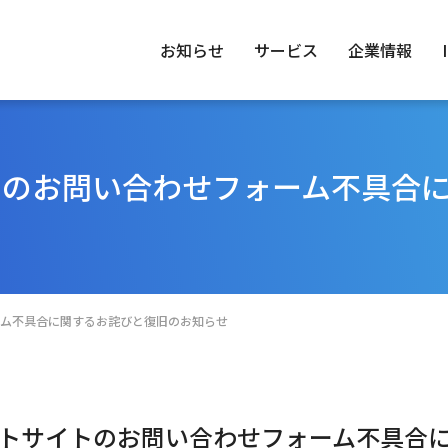
お知らせ
サービス
企業情報
トのお問い合わせフォーム不具合
トップメッセージ
IRニュース
トップメッセージ
No.1ってどん
経営理
環境（E
業情報
情報
ステナビリティ
経営体制
経営方針
グループ一覧
業績財務情報
IRカレンダー
FAQ
ム不具合に関するお詫びと復旧のお知らせ
トサイトのお問い合わせフォーム不具合