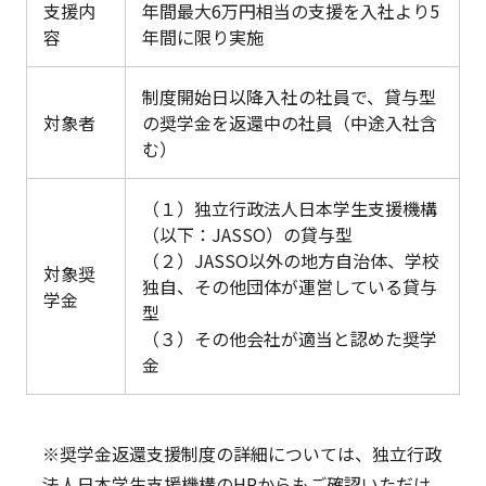
支援内
年間最大
6
万円相当の支援を入社より
5
容
年間に限り実施
制度開始日以降入社の社員で、貸与型
対象者
の奨学金を返還中の社員（中途入社含
む）
（１）独立行政法人日本学生支援機構
（以下：JASSO）の貸与型
（２）
JASSO
以外の地方自治体、学校
対象奨
独自、その他団体が運営している貸与
学金
型
（３）その他会社が適当と認めた奨学
金
※奨学金返還支援制度の詳細については、独立行政
法人日本学生支援機構のHPからもご確認いただけ